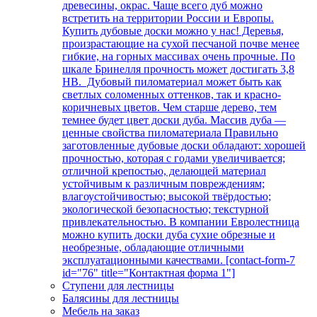
древесины, окрас. Чаще всего дуб можно
встретить на территории России и Европы.
Купить дубовые доски можно у нас! Деревья,
произрастающие на сухой песчаной почве менее
гибкие, на горных массивах очень прочные. По
шкале Бринелля прочность может достигать 3,8
НВ. Дубовый пиломатериал может быть как
светлых соломенных оттенков, так и красно-
коричневых цветов. Чем старше дерево, тем
темнее будет цвет доски дуба. Массив дуба —
ценные свойства пиломатериала Правильно
заготовленные дубовые доски обладают: хорошей
прочностью, которая с годами увеличивается;
отличной крепостью, делающей материал
устойчивым к различным повреждениям;
влагоустойчивостью; высокой твёрдостью;
экологической безопасностью; текстурной
привлекательностью. В компании Евролестница
можно купить доски дуба сухие обрезные и
необрезные, обладающие отличными
эксплуатационными качествами. [contact-form-7
id="76" title="Контактная форма 1"]
Ступени для лестницы
Балясины для лестницы
Мебель на заказ