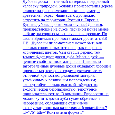
Дубовая доска — ценный материал, подаренный
человеку природой. Условия произрастания дерева
влияют на физико-механические параметры
древесины, окрас. Чаще всего дуб можно
встретить на территории России и Европы.
Купить дубовые доски можно у нас! Деревья,
произрастающие на сухой песчаной почве менее
гибкие, на горных массивах очень прочные. По
шкале Бринелля прочность может достигать 3,8
НВ. Дубовый пиломатериал может быть как
светлых соломенных оттенков, так и красно-
коричневых цветов. Чем старше дерево, тем
темнее будет цвет доски дуба. Массив дуба —
ценные свойства пиломатериала Правильно
заготовленные дубовые доски обладают: хорошей
прочностью, которая с годами увеличивается;
отличной крепостью, делающей материал
устойчивым к различным повреждениям;
влагоустойчивостью; высокой твёрдостью;
экологической безопасностью; текстурной
привлекательностью. В компании Евролестница
можно купить доски дуба сухие обрезные и
необрезные, обладающие отличными
эксплуатационными качествами. [contact-form-7
id="76" title="Контактная форма 1"]