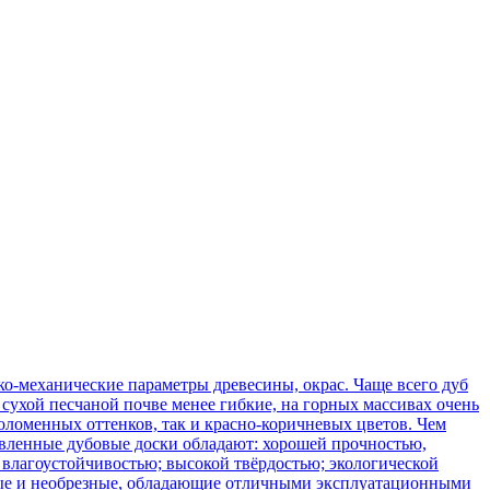
о-механические параметры древесины, окрас. Чаще всего дуб
сухой песчаной почве менее гибкие, на горных массивах очень
оломенных оттенков, так и красно-коричневых цветов. Чем
товленные дубовые доски обладают: хорошей прочностью,
 влагоустойчивостью; высокой твёрдостью; экологической
зные и необрезные, обладающие отличными эксплуатационными