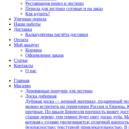
Реставрация перил и лестниц
Перила для лестниц готовые и на заказ
Как купить?
Уличные перила
Наши работы
Доставка
Калькуляторы расчёта доставки
Оплата
Мой аккаунт
Корзина
Оформление заказа
Статьи
Контакты
О нас
Главная
Магазин
Деревянные поручни для лестниц
Доска доборная
Дубовая доска — ценный материал, подаренный чел
можно встретить на территории России и Европы. К
прочные. По шкале Бринелля прочность может дост
старше дерево, тем темнее будет цвет доски дуба.
которая с годами увеличивается; отличной крепос
безопасностью; текстурной привлекательностью. 