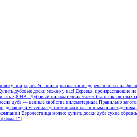
овеку природой. Условия произрастания дерева влияют на физик
упить дубовые доски можно у нас! Деревья, произрастающие на 
игать 3,8 НВ. Дубовый пиломатериал может быть как светлых с
 Массив дуба — ценные свойства пиломатериала Правильно заго
тью, делающей материал устойчивым к различным повреждениям;
В компании Евролестница можно купить доски дуба сухие обре
я форма 1"]