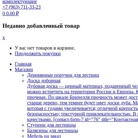
+7 (963) 711-33-23
0
0.00
₽
Недавно добавленный товар
x
У вас нет товаров в корзине.
Продолжить покупки
Главная
Магазин
Деревянные поручни для лестниц
Доска доборная
Дубовая доска — ценный материал, подаренный чел
можно встретить на территории России и Европы. К
прочные. По шкале Бринелля прочность может дост
старше дерево, тем темнее будет цвет доски дуба.
которая с годами увеличивается; отличной крепос
безопасностью; текстурной привлекательностью. 
качествами. [contact-form-7 id="76" title="Контактна
Ступени для лестницы
Балясины для лестницы
Мебель на заказ