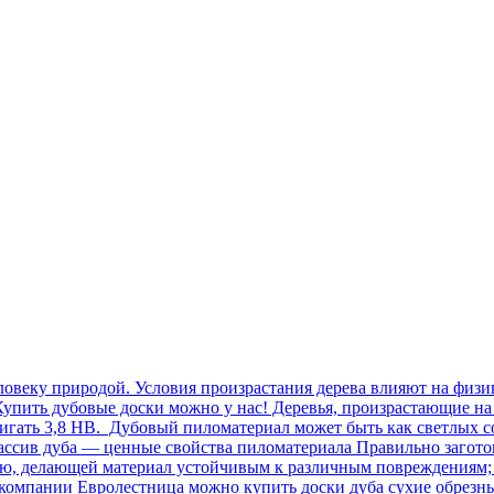
овеку природой. Условия произрастания дерева влияют на физик
упить дубовые доски можно у нас! Деревья, произрастающие на 
игать 3,8 НВ. Дубовый пиломатериал может быть как светлых с
 Массив дуба — ценные свойства пиломатериала Правильно заго
тью, делающей материал устойчивым к различным повреждениям;
В компании Евролестница можно купить доски дуба сухие обре