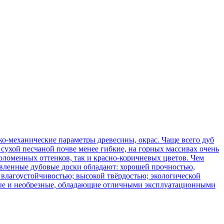
о-механические параметры древесины, окрас. Чаще всего дуб
сухой песчаной почве менее гибкие, на горных массивах очень
оломенных оттенков, так и красно-коричневых цветов. Чем
товленные дубовые доски обладают: хорошей прочностью,
 влагоустойчивостью; высокой твёрдостью; экологической
зные и необрезные, обладающие отличными эксплуатационными