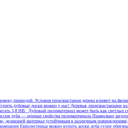
овеку природой. Условия произрастания дерева влияют на физик
упить дубовые доски можно у нас! Деревья, произрастающие на 
игать 3,8 НВ. Дубовый пиломатериал может быть как светлых с
 Массив дуба — ценные свойства пиломатериала Правильно заго
тью, делающей материал устойчивым к различным повреждениям;
В компании Евролестница можно купить доски дуба сухие обре