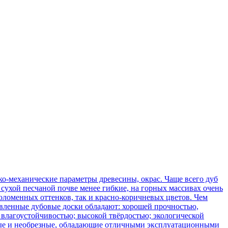
о-механические параметры древесины, окрас. Чаще всего дуб
сухой песчаной почве менее гибкие, на горных массивах очень
оломенных оттенков, так и красно-коричневых цветов. Чем
товленные дубовые доски обладают: хорошей прочностью,
 влагоустойчивостью; высокой твёрдостью; экологической
зные и необрезные, обладающие отличными эксплуатационными