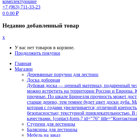
+7 (963) 711-33-23
0
0.00
₽
Недавно добавленный товар
x
У вас нет товаров в корзине.
Продолжить покупки
Главная
Магазин
Деревянные поручни для лестниц
Доска доборная
Дубовая доска — ценный материал, подаренный чел
можно встретить на территории России и Европы. К
прочные. По шкале Бринелля прочность может дост
старше дерево, тем темнее будет цвет доски дуба.
которая с годами увеличивается; отличной крепос
безопасностью; текстурной привлекательностью. 
качествами. [contact-form-7 id="76" title="Контактна
Ступени для лестницы
Балясины для лестницы
Мебель на заказ