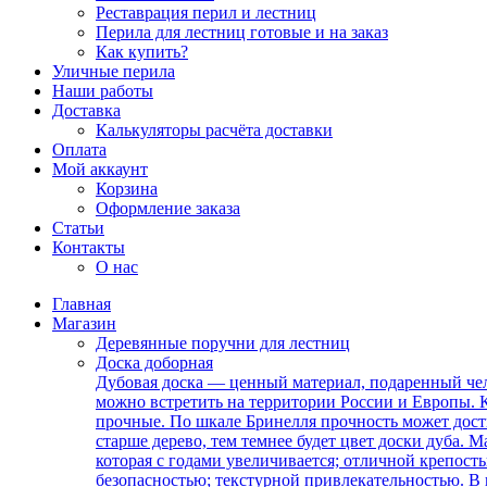
Реставрация перил и лестниц
Перила для лестниц готовые и на заказ
Как купить?
Уличные перила
Наши работы
Доставка
Калькуляторы расчёта доставки
Оплата
Мой аккаунт
Корзина
Оформление заказа
Статьи
Контакты
О нас
Главная
Магазин
Деревянные поручни для лестниц
Доска доборная
Дубовая доска — ценный материал, подаренный чел
можно встретить на территории России и Европы. К
прочные. По шкале Бринелля прочность может дост
старше дерево, тем темнее будет цвет доски дуба.
которая с годами увеличивается; отличной крепос
безопасностью; текстурной привлекательностью. 