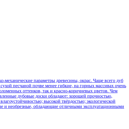
о-механические параметры древесины, окрас. Чаще всего дуб
сухой песчаной почве менее гибкие, на горных массивах очень
оломенных оттенков, так и красно-коричневых цветов. Чем
товленные дубовые доски обладают: хорошей прочностью,
 влагоустойчивостью; высокой твёрдостью; экологической
зные и необрезные, обладающие отличными эксплуатационными