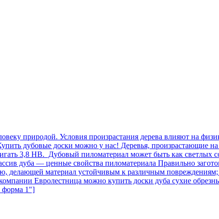
овеку природой. Условия произрастания дерева влияют на физик
упить дубовые доски можно у нас! Деревья, произрастающие на 
игать 3,8 НВ. Дубовый пиломатериал может быть как светлых с
 Массив дуба — ценные свойства пиломатериала Правильно заго
тью, делающей материал устойчивым к различным повреждениям;
В компании Евролестница можно купить доски дуба сухие обре
я форма 1"]