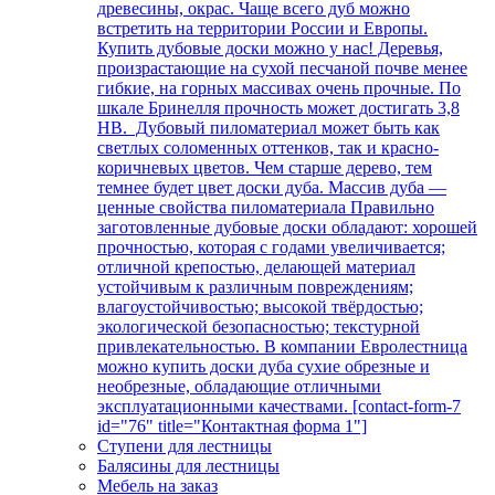
древесины, окрас. Чаще всего дуб можно
встретить на территории России и Европы.
Купить дубовые доски можно у нас! Деревья,
произрастающие на сухой песчаной почве менее
гибкие, на горных массивах очень прочные. По
шкале Бринелля прочность может достигать 3,8
НВ. Дубовый пиломатериал может быть как
светлых соломенных оттенков, так и красно-
коричневых цветов. Чем старше дерево, тем
темнее будет цвет доски дуба. Массив дуба —
ценные свойства пиломатериала Правильно
заготовленные дубовые доски обладают: хорошей
прочностью, которая с годами увеличивается;
отличной крепостью, делающей материал
устойчивым к различным повреждениям;
влагоустойчивостью; высокой твёрдостью;
экологической безопасностью; текстурной
привлекательностью. В компании Евролестница
можно купить доски дуба сухие обрезные и
необрезные, обладающие отличными
эксплуатационными качествами. [contact-form-7
id="76" title="Контактная форма 1"]
Ступени для лестницы
Балясины для лестницы
Мебель на заказ