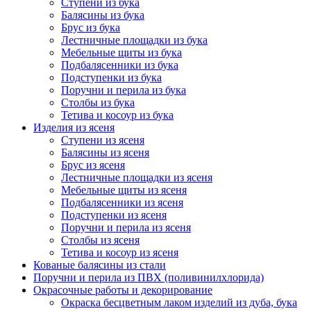
Ступени из бука
Балясины из бука
Брус из бука
Лестничные площадки из бука
Мебельные щиты из бука
Подбалясенники из бука
Подступенки из бука
Поручни и перила из бука
Столбы из бука
Тетива и косоур из бука
Изделия из ясеня
Ступени из ясеня
Балясины из ясеня
Брус из ясеня
Лестничные площадки из ясеня
Мебельные щиты из ясеня
Подбалясенники из ясеня
Подступенки из ясеня
Поручни и перила из ясеня
Столбы из ясеня
Тетива и косоур из ясеня
Кованые балясины из стали
Поручни и перила из ПВХ (поливинилхлорида)
Окрасочные работы и декорирование
Окраска бесцветным лаком изделий из дуба, бука