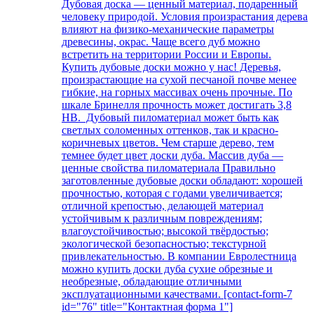
Дубовая доска — ценный материал, подаренный
человеку природой. Условия произрастания дерева
влияют на физико-механические параметры
древесины, окрас. Чаще всего дуб можно
встретить на территории России и Европы.
Купить дубовые доски можно у нас! Деревья,
произрастающие на сухой песчаной почве менее
гибкие, на горных массивах очень прочные. По
шкале Бринелля прочность может достигать 3,8
НВ. Дубовый пиломатериал может быть как
светлых соломенных оттенков, так и красно-
коричневых цветов. Чем старше дерево, тем
темнее будет цвет доски дуба. Массив дуба —
ценные свойства пиломатериала Правильно
заготовленные дубовые доски обладают: хорошей
прочностью, которая с годами увеличивается;
отличной крепостью, делающей материал
устойчивым к различным повреждениям;
влагоустойчивостью; высокой твёрдостью;
экологической безопасностью; текстурной
привлекательностью. В компании Евролестница
можно купить доски дуба сухие обрезные и
необрезные, обладающие отличными
эксплуатационными качествами. [contact-form-7
id="76" title="Контактная форма 1"]