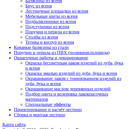
Балясины из ясеня
Брус из ясеня
Лестничные площадки из ясеня
Мебельные щиты из ясеня
Подбалясенники из ясеня
Подступенки из ясеня
Поручни и перила из ясеня
Столбы из ясеня
Тетива и косоур из ясеня
Кованые балясины из стали
Поручни и перила из ПВХ (поливинилхлорида)
Окрасочные работы и декорирование
Окраска бесцветным лаком изделий из дуба, бука
и ясеня
Окраска эмалью изделий из дуба, бука и ясеня
Окрашивание лаком с тонированием изделий из
дуба, бука и ясеня
Окрашивание маслом деревянных изделий
Подбор цвета и колеровка лакокрасочных
материалов
Специальные эффекты
Проектирование и расчёт лестниц
Сборка и монтаж лестниц
Карта сайта