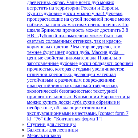
древесины, окрас. Чаще всего дуб можно
встретить на территории России и Европы.
Купить дубовые доски можно у нас! Деревья,
произрастающие на сухой песчаной почве менее
гибкие, на горных массивах очень прочные. По
шкале Бринелля прочность может достигать 3,8
НВ. Дубовый пиломатериал может быть как
светлых соломенных оттенков, так и красно-
коричневых цветов. Чем старше дерево, тем
темнее будет цвет доски дуба. Массив дуба —
ценные свойства пиломатериала Правильно
заготовленные дубовые доски обладают: хорошей
прочностью, которая с годами увеличивается;
отличной крепостью, делающей материал
устойчивым к различным повреждениям;
влагоустойчивостью; высокой твёрдостью;
экологической безопасностью; текстурной
привлекательностью. В компании Евролестница
можно купить доски дуба сухие обрезные и
необрезные, обладающие отличными
эксплуатационными качествами. [contact-form-7
id="76" title="Контактная форма 1"]
Ступени для лестницы
Балясины для лестницы
Мебель на заказ