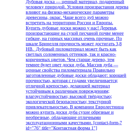
Дубовая доска — ценный материал, подаренный
человеку природой. Условия произрастания дерева
влияют на физико-механические параметры
древесины, окрас. Чаще всего дуб можно
встретить на территории России и Европы.
Купить дубовые доски можно у нас! Деревья,
произрастающие на сухой песчаной почве менее
гибкие, на горных массивах очень прочные. По
шкале Бринелля прочность может достигать 3,8
НВ. Дубовый пиломатериал может быть как
светлых соломенных оттенков, так и красно-
коричневых цветов. Чем старше дерево, тем
темнее будет цвет доски дуба. Массив дуба —
ценные свойства пиломатериала Правильно
заготовленные дубовые доски обладают: хорошей
прочностью, которая с годами увеличивается;
отличной крепостью, делающей материал
устойчивым к различным повреждениям;
влагоустойчивостью; высокой твёрдостью;
экологической безопасностью; текстурной
привлекательностью. В компании Евролестница
можно купить доски дуба сухие обрезные и
необрезные, обладающие отличными
эксплуатационными качествами. [contact-form-7
id="76" title="Контактная форма 1"]