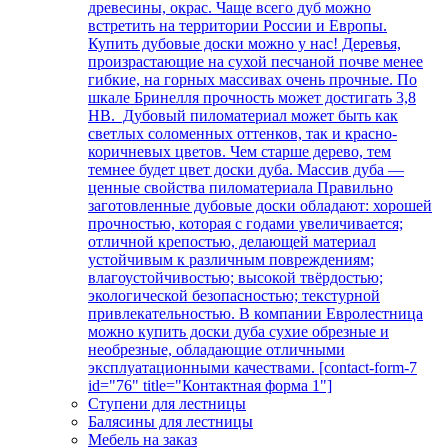
древесины, окрас. Чаще всего дуб можно
встретить на территории России и Европы.
Купить дубовые доски можно у нас! Деревья,
произрастающие на сухой песчаной почве менее
гибкие, на горных массивах очень прочные. По
шкале Бринелля прочность может достигать 3,8
НВ. Дубовый пиломатериал может быть как
светлых соломенных оттенков, так и красно-
коричневых цветов. Чем старше дерево, тем
темнее будет цвет доски дуба. Массив дуба —
ценные свойства пиломатериала Правильно
заготовленные дубовые доски обладают: хорошей
прочностью, которая с годами увеличивается;
отличной крепостью, делающей материал
устойчивым к различным повреждениям;
влагоустойчивостью; высокой твёрдостью;
экологической безопасностью; текстурной
привлекательностью. В компании Евролестница
можно купить доски дуба сухие обрезные и
необрезные, обладающие отличными
эксплуатационными качествами. [contact-form-7
id="76" title="Контактная форма 1"]
Ступени для лестницы
Балясины для лестницы
Мебель на заказ