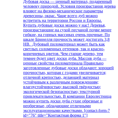
Дубовая доска — ценный материал, подаренный
человеку природой. Условия произрастания дерева
влияют на физико-механические параметры
древесины, окрас. Чаще всего дуб можно
встретить на территории России и Европы.
Купить дубовые доски можно у нас! Деревья,
произрастающие на сухой песчаной почве менее
гибкие, на горных массивах очень прочные. По
шкале Бринелля прочность может достигать 3,8
НВ. Дубовый пиломатериал может быть как
светлых соломенных оттенков, так и красно-
коричневых цветов. Чем старше дерево, тем
темнее будет цвет доски дуба. Массив дуба —
ценные свойства пиломатериала Правильно
заготовленные дубовые доски обладают: хорошей
прочностью, которая с годами увеличивается;
отличной крепостью, делающей материал
устойчивым к различным повреждениям;
влагоустойчивостью; высокой твёрдостью;
экологической безопасностью; текстурной
привлекательностью. В компании Евролестница
можно купить доски дуба сухие обрезные и
необрезные, обладающие отличными
эксплуатационными качествами. [contact-form-7
id="76" title="Контактная форма 1"]