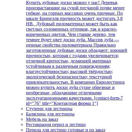
Купить дубовые доски можно у нас! Деревья,
произрастающие на сухой песчаной почве менее
гибкие, на горных массивах очень прочные. По
шкале Бринелля прочность может достигать 3,8
НВ. Дубовый пиломатериал может быть как
светлых соломенных оттенков, так и красно-
коричневых цветов. Чем старше дерево, тем
темнее будет цвет доски дуба. Массив дуба —
ценные свойства пиломатериала Правильно
заготовленные дубовые доски обладают: хорошей
прочностью, которая с годами увеличивается;
отличной крепостью, делающей материал
устойчивым к различным повреждениям;
влагоустойчивостью; высокой твёрдостью;
экологической безопасностью; текстурной
привлекательностью. В компании Евролестница
можно купить доски дуба сухие обрезные и
необрезные, обладающие отличными
эксплуатационными качествами. [contact-form-7
id="76" title="Контактная форма 1"]
Ступени для лестницы
Балясины для лестницы
Мебель на заказ
Реставрация перил и лестниц
Перила для лестниц готовые и на заказ