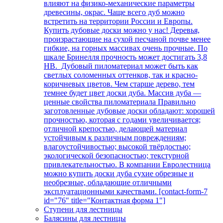
влияют на физико-механические параметры
древесины, окрас. Чаще всего дуб можно
встретить на территории России и Европы.
Купить дубовые доски можно у нас! Деревья,
произрастающие на сухой песчаной почве менее
гибкие, на горных массивах очень прочные. По
шкале Бринелля прочность может достигать 3,8
НВ. Дубовый пиломатериал может быть как
светлых соломенных оттенков, так и красно-
коричневых цветов. Чем старше дерево, тем
темнее будет цвет доски дуба. Массив дуба —
ценные свойства пиломатериала Правильно
заготовленные дубовые доски обладают: хорошей
прочностью, которая с годами увеличивается;
отличной крепостью, делающей материал
устойчивым к различным повреждениям;
влагоустойчивостью; высокой твёрдостью;
экологической безопасностью; текстурной
привлекательностью. В компании Евролестница
можно купить доски дуба сухие обрезные и
необрезные, обладающие отличными
эксплуатационными качествами. [contact-form-7
id="76" title="Контактная форма 1"]
Ступени для лестницы
Балясины для лестницы