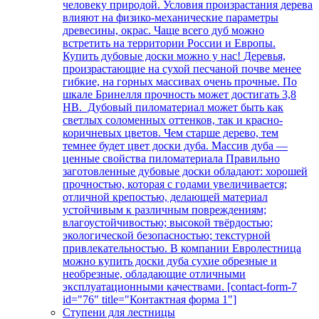
человеку природой. Условия произрастания дерева
влияют на физико-механические параметры
древесины, окрас. Чаще всего дуб можно
встретить на территории России и Европы.
Купить дубовые доски можно у нас! Деревья,
произрастающие на сухой песчаной почве менее
гибкие, на горных массивах очень прочные. По
шкале Бринелля прочность может достигать 3,8
НВ. Дубовый пиломатериал может быть как
светлых соломенных оттенков, так и красно-
коричневых цветов. Чем старше дерево, тем
темнее будет цвет доски дуба. Массив дуба —
ценные свойства пиломатериала Правильно
заготовленные дубовые доски обладают: хорошей
прочностью, которая с годами увеличивается;
отличной крепостью, делающей материал
устойчивым к различным повреждениям;
влагоустойчивостью; высокой твёрдостью;
экологической безопасностью; текстурной
привлекательностью. В компании Евролестница
можно купить доски дуба сухие обрезные и
необрезные, обладающие отличными
эксплуатационными качествами. [contact-form-7
id="76" title="Контактная форма 1"]
Ступени для лестницы